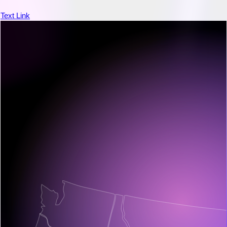
100
Text Link